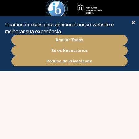
Usamos cookies para aprimorar nosso website e
melhorar sua experiência.
Aceitar Todos
ENSINO FUNDAMENTAL II
Só os Necessários
Agende
uma reunião
ENSINO MÉDIO
Política de Privacidade
PT
EN