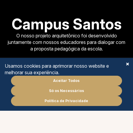
Campus Santos
O nosso projeto arquitetônico foi desenvolvido
juntamente com nossos educadores para dialogar com
a proposta pedagógica da escola.
Usamos cookies para aprimorar nosso website e
melhorar sua experiência.
Aceitar Todos
EDUCAÇÃO INFANTIL
Só os Necessários
Agende
uma reunião
ENSINO FUNDAMENTAL I
Política de Privacidade
PT
EN
ENSINO FUNDAMENTAL II