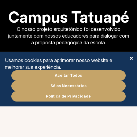
Campus Tatuapé
O nosso projeto arquitetônico foi desenvolvido
juntamente com nossos educadores para dialogar com
a proposta pedagógica da escola.
Usamos cookies para aprimorar nosso website e
melhorar sua experiência.
Aceitar Todos
EDUCAÇÃO INFANTIL
Só os Necessários
Agende
uma reunião
ENSINO FUNDAMENTAL I
Política de Privacidade
PT
EN
ENSINO FUNDAMENTAL II